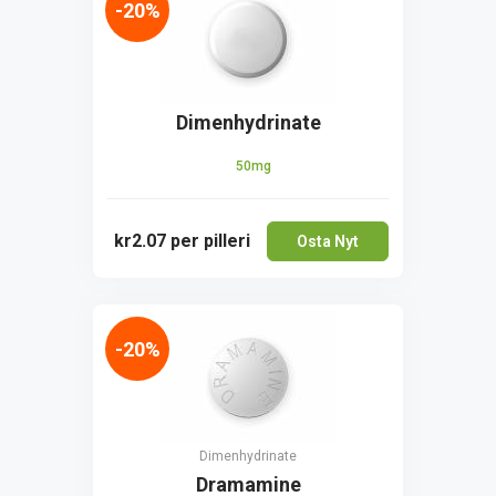
-20%
Dimenhydrinate
50mg
kr2.07
per pilleri
Osta Nyt
-20%
Dimenhydrinate
Dramamine