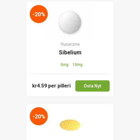
-20%
Flunarizine
Sibelium
5mg
10mg
kr4.59
per pilleri
Osta Nyt
-20%