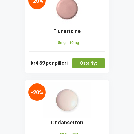
-20%
Flunarizine
5mg
10mg
kr4.59
per pilleri
Osta Nyt
-20%
Ondansetron