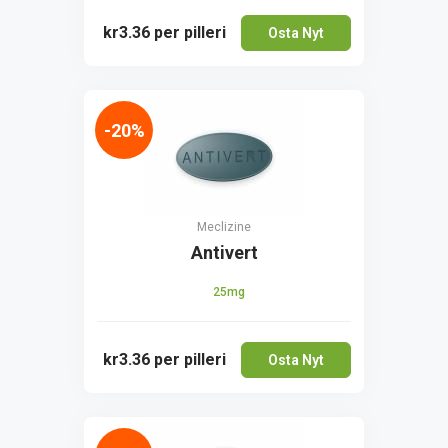
kr3.36
per pilleri
Osta Nyt
-20%
Meclizine
Antivert
25mg
kr3.36
per pilleri
Osta Nyt