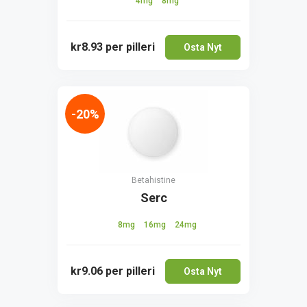
4mg
8mg
kr8.93
per pilleri
Osta Nyt
-20%
Betahistine
Serc
8mg
16mg
24mg
kr9.06
per pilleri
Osta Nyt