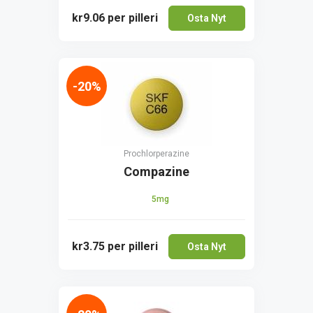
kr9.06
per pilleri
Osta Nyt
-20%
Prochlorperazine
Compazine
5mg
kr3.75
per pilleri
Osta Nyt