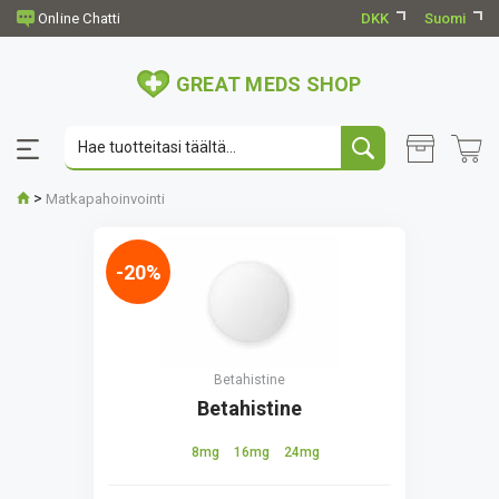
DKK
Suomi
GREAT MEDS SHOP
>
Matkapahoinvointi
-20%
Betahistine
Betahistine
8mg
16mg
24mg