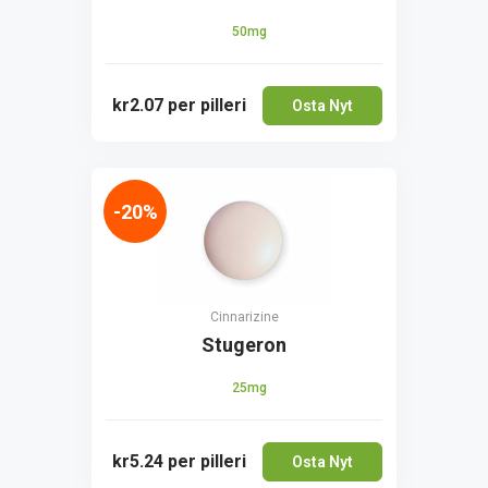
50mg
kr2.07
per pilleri
Osta Nyt
-20%
Cinnarizine
Stugeron
25mg
kr5.24
per pilleri
Osta Nyt