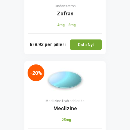
Ondansetron
Zofran
4mg
8mg
kr8.93
per pilleri
Osta Nyt
-20%
Meclizine Hydrochloride
Meclizine
25mg