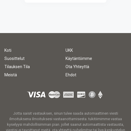
Koti
UKK
Suosittelut
Käytäntömme
Tilauksen Tila
Ota Yhteyttä
Meistä
Ehdot
Jotta saisit vastauksen, sinun tulee saada automaattinen viesti
ilmoituksena ilmoituksesi vastaanottamisesta. tukitiimimme vastaa
kyselyysi mahdollisimman pian. jollet saanut automaattista vastausta,
viestisi ei tavoittanut meitä. ota yhteyttä puhelimitse tai live-keskustelun