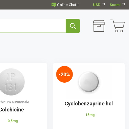
USD
Suomi
-20%
chicum autumnale
Cyclobenzaprine hcl
Colchicine
15mg
0,5mg