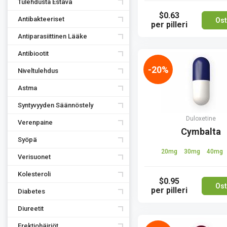
Tulehdusta Estävä
$0.63
Antibakteeriset
Ost
per pilleri
Antiparasiittinen Lääke
Antibiootit
-20%
Niveltulehdus
Astma
Syntyvyyden Säännöstely
Duloxetine
Verenpaine
Cymbalta
Syöpä
20mg
30mg
40mg
Verisuonet
Kolesteroli
$0.95
Ost
per pilleri
Diabetes
Diureetit
Erektiohäiriöt