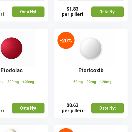
$1.83
Osta Nyt
Osta Nyt
ri
per pilleri
-20%
Etodolac
Etoricoxib
mg
300mg
400mg
60mg
90mg
120mg
$0.63
Osta Nyt
Osta Nyt
ri
per pilleri