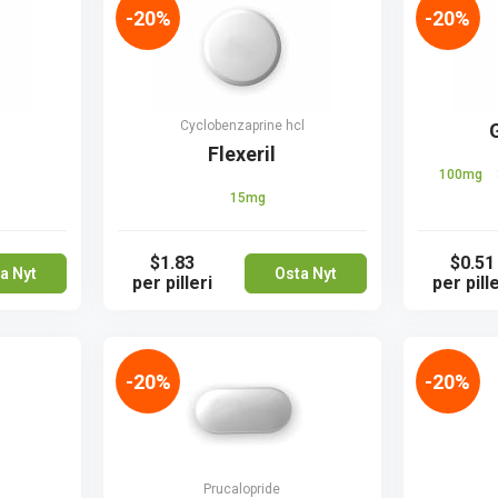
-20%
-20%
Сyclobenzaprine hcl
Flexeril
100mg
15mg
$1.83
$0.51
a Nyt
Osta Nyt
per pilleri
per pille
-20%
-20%
Prucalopride