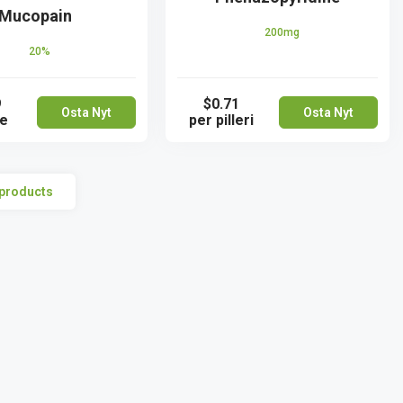
Mucopain
200mg
20%
9
$0.71
Osta Nyt
Osta Nyt
be
per pilleri
 products