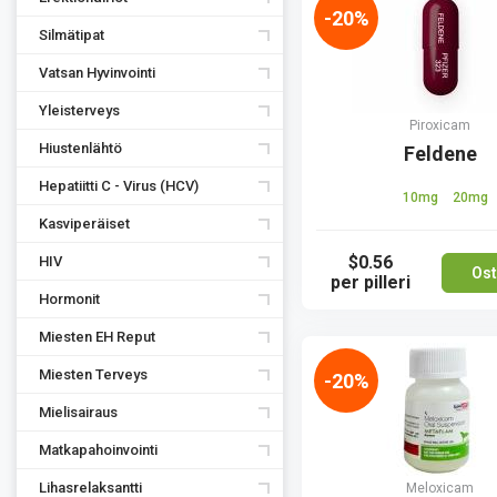
-20%
Silmätipat
Vatsan Hyvinvointi
Yleisterveys
Piroxicam
Hiustenlähtö
Feldene
Hepatiitti C - Virus (HCV)
10mg
20mg
Kasviperäiset
$0.56
HIV
Ost
per pilleri
Hormonit
Miesten EH Reput
Miesten Terveys
-20%
Mielisairaus
Matkapahoinvointi
Lihasrelaksantti
Meloxicam