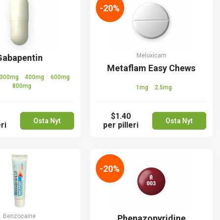
-20%
Meloxicam
Gabapentin
Metaflam Easy Chews
300mg
400mg
600mg
800mg
1mg
2.5mg
$1.40
Osta Nyt
Osta Nyt
ri
per pilleri
-20%
Benzocaine
Phenazopyridine