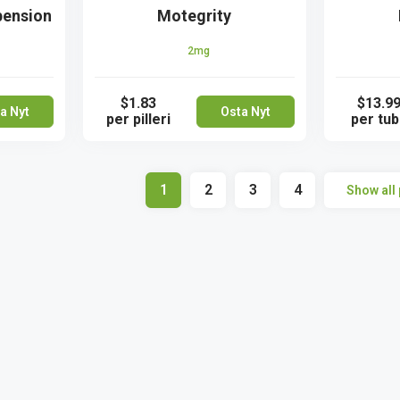
pension
Motegrity
2mg
$1.83
$13.9
a Nyt
Osta Nyt
per pilleri
per tu
1
2
3
4
Show all