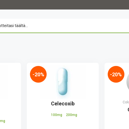
-20%
-20%
Col
Celecoxib
100mg
200mg
0mg