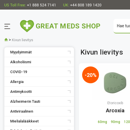
GREAT MEDS SHOP
>
Kivun lievitys
Kivun lievitys
Myydyimmät
Alkoholiismi
COVID-19
-20%
Allergia
Antimykootti
Alzheimerin Tauti
Etoricoxib
Arcoxia
Antiviraalinen
Mielialalääkkeet
60mg
90mg
12