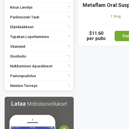
Metaflam Oral Sus
Kivun Lievitys
1.5mg
Parkinsonin Tauti
Eläinlääkkeet
$11.60
Ost
Tupakan Lopettaminen
per pullo
Vitamiinit
Ihonhoito
Nukkumisen Apuvälineet
Painonpudotus
Naisten Terveys
Lataa
Mobiilisovellukset