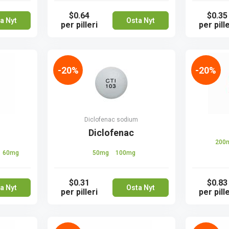
$0.64
$0.35
a Nyt
Osta Nyt
per pilleri
per pille
-20%
-20%
Diclofenac sodium
Diclofenac
200
60mg
50mg
100mg
$0.31
$0.83
a Nyt
Osta Nyt
per pilleri
per pille