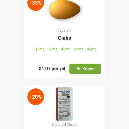
-33%
Tadalafil
Cialis
10mg
20mg
40mg
60mg
80mg
$1.07
per pil
Nu Kopen
-20%
Sildenafil Citrate