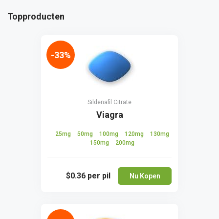
Topproducten
-33%
Sildenafil Citrate
Viagra
25mg
50mg
100mg
120mg
130mg
150mg
200mg
$0.36
per pil
Nu Kopen