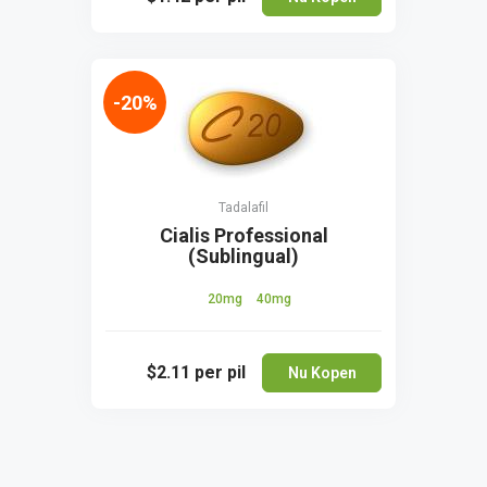
-20%
Tadalafil
Cialis Professional
(Sublingual)
20mg
40mg
$2.11
per pil
Nu Kopen