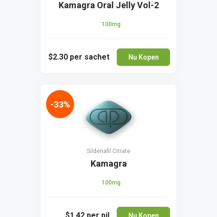
Kamagra Oral Jelly Vol-2
100mg
$2.30
per sachet
Nu Kopen
-33%
Sildenafil Citrate
Kamagra
100mg
$1.42
per pil
Nu Kopen