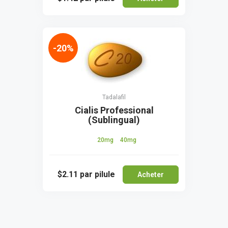
-20%
Tadalafil
Cialis Professional
(Sublingual)
20mg
40mg
$2.11
par pilule
Acheter