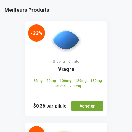
Meilleurs Produits
-33%
Sildenafil Citrate
Viagra
25mg
50mg
100mg
120mg
130mg
150mg
200mg
$0.36
par pilule
Acheter