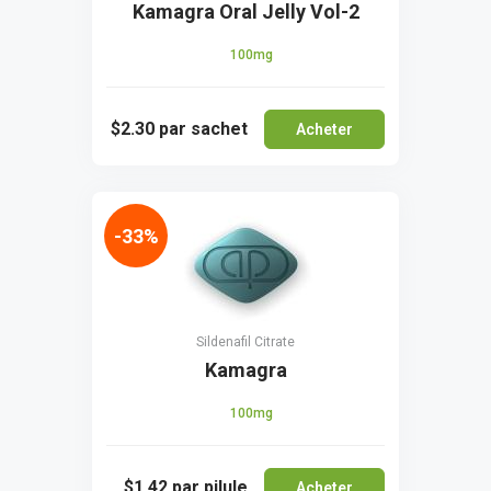
Kamagra Oral Jelly Vol-2
100mg
$2.30
par sachet
Acheter
-33%
Sildenafil Citrate
Kamagra
100mg
$1.42
par pilule
Acheter