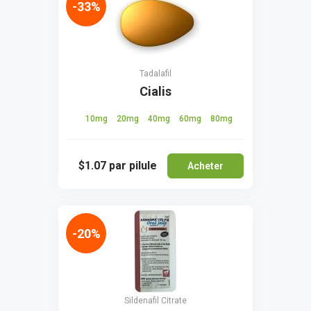
-33%
Tadalafil
Cialis
10mg
20mg
40mg
60mg
80mg
$1.07
par pilule
Acheter
-20%
Sildenafil Citrate