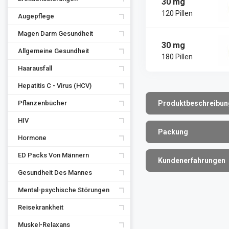
30 mg
120 Pillen
Augepflege
Magen Darm Gesundheit
30 mg
Allgemeine Gesundheit
180 Pillen
Haarausfall
Hepatitis C - Virus (HCV)
Pflanzenbücher
Produktbeschreibun
HIV
Packung
Hormone
ED Packs Von Männern
Kundenerfahrungen
Gesundheit Des Mannes
Mental-psychische Störungen
Reisekrankheit
Muskel-Relaxans