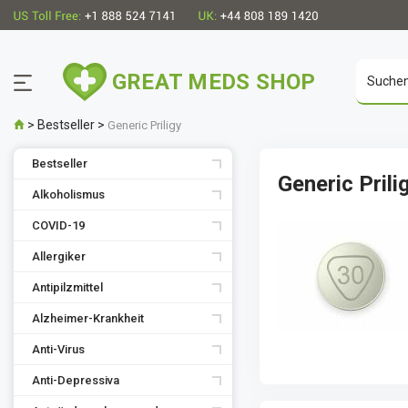
GREAT MEDS SHOP
>
Bestseller
>
Generic Priligy
Bestseller
Generic Prili
Alkoholismus
COVID-19
Allergiker
Antipilzmittel
Alzheimer-Krankheit
Anti-Virus
Anti-Depressiva