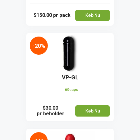
$150.00
pr pack
Køb Nu
-20%
VP-GL
60caps
$30.00
Køb Nu
pr beholder