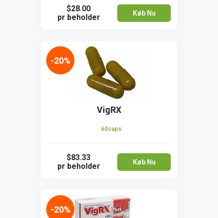
$28.00
Køb Nu
pr beholder
-20%
VigRX
60caps
$83.33
Køb Nu
pr beholder
-20%