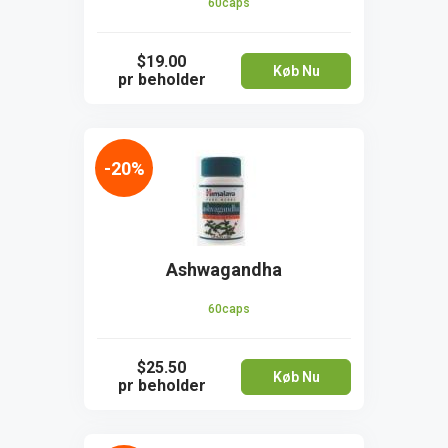
60caps
$19.00
Køb Nu
pr beholder
-20%
Ashwagandha
60caps
$25.50
Køb Nu
pr beholder