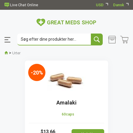
USD
Dansk
GREAT MEDS SHOP
>
Urter
-20%
Amalaki
60caps
$13.66