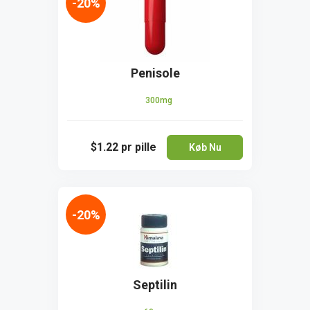
-20%
Penisole
300mg
$1.22
pr pille
Køb Nu
-20%
Septilin