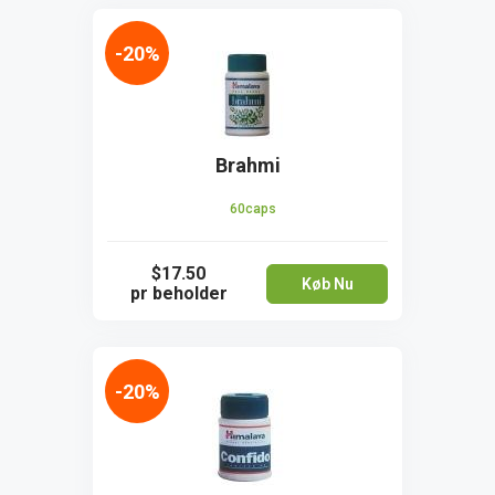
-20%
Brahmi
60caps
$17.50
Køb Nu
pr beholder
-20%