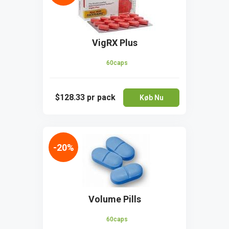
VigRX Plus
60caps
$128.33
pr pack
Køb Nu
-20%
Volume Pills
60caps