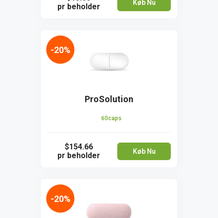
Køb Nu
pr beholder
-20%
ProSolution
60caps
$154.66
Køb Nu
pr beholder
-20%