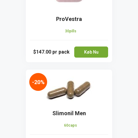
ProVestra
30pills
$147.00
pr pack
Køb Nu
-20%
Slimonil Men
60caps