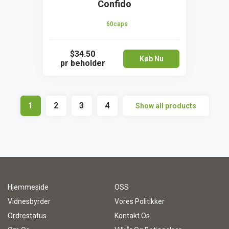
Confido
60caps
$34.50
Køb Nu
pr beholder
1
2
3
4
Show all products
Hjemmeside
OSS
Vidnesbyrder
Vores Politikker
Ordrestatus
Kontakt Os