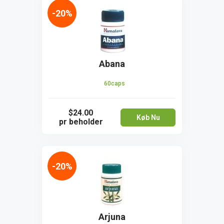
-20%
Abana
60caps
$24.00
Køb Nu
pr beholder
-20%
Arjuna