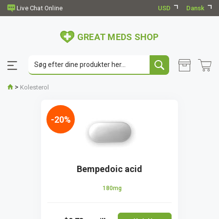
USD
Dansk
GREAT MEDS SHOP
>
Kolesterol
-20%
Bempedoic acid
180mg