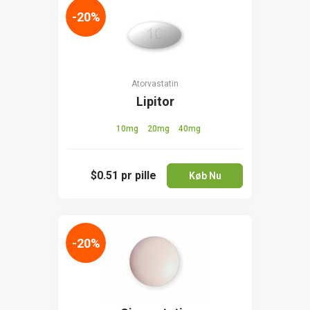
-20%
Atorvastatin
Lipitor
10mg
20mg
40mg
$0.51
pr pille
Køb Nu
-20%