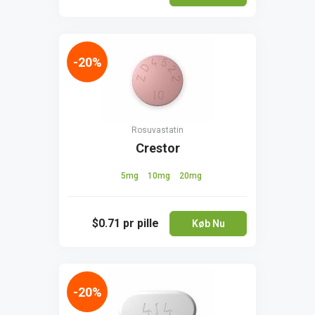
-20%
Rosuvastatin
Crestor
5mg
10mg
20mg
$0.71
pr pille
Køb Nu
-20%