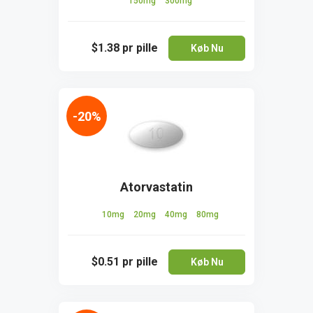
150mg
300mg
$1.38
pr pille
Køb Nu
-20%
Atorvastatin
10mg
20mg
40mg
80mg
$0.51
pr pille
Køb Nu