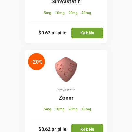
Simvastatin
5mg
10mg
20mg
40mg
$0.62
pr pille
Køb Nu
-20%
Simvastatin
Zocor
5mg
10mg
20mg
40mg
$0.62
pr pille
Køb Nu