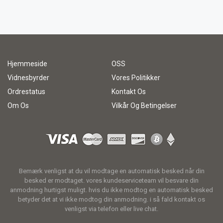
Hjemmeside
OSS
Vidnesbyrder
Vores Politikker
Ordrestatus
Kontakt Os
Om Os
Vilkår Og Betingelser
Bemærk venligst at du vil modtage en automatisk besked når din
besked er modtaget. vores kundeserviceteam vil besvare din
anmodning hurtigst muligt. hvis du ikke modtog en automatisk besked
betyder det at vi ikke modtog din anmodning. i så fald kontakt os
venligst via telefon eller live chat.