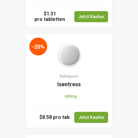
$1.31
Jetzt Kaufen
pro tabletten
-20%
Raltegravir
Isentress
400mg
$8.58
pro tab
Jetzt Kaufen