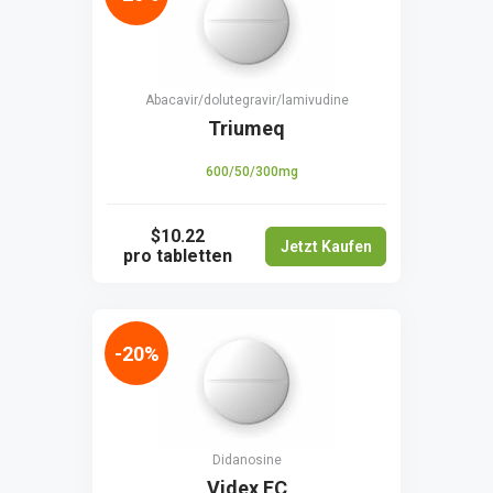
Abacavir/dolutegravir/lamivudine
Triumeq
600/50/300mg
$10.22
Jetzt Kaufen
pro tabletten
-20%
Didanosine
Videx EC