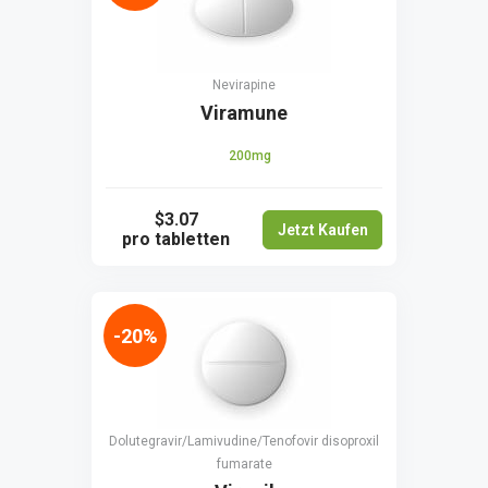
Nevirapine
Viramune
200mg
$3.07
Jetzt Kaufen
pro tabletten
-20%
Dolutegravir/Lamivudine/Tenofovir disoproxil
fumarate