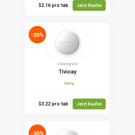
$2.16
pro tab
Jetzt Kaufen
-20%
Dolutegravir
Tivicay
50mg
$3.22
pro tab
Jetzt Kaufen
-20%