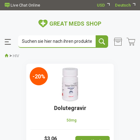
USD
Deutsch
GREAT MEDS SHOP
>
HIV
-20%
Dolutegravir
50mg
$3.06