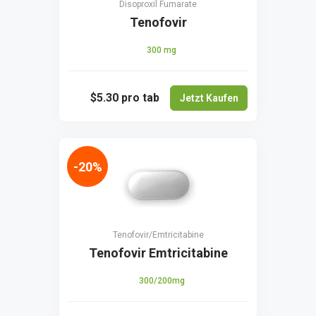
Disoproxil Fumarate
Tenofovir
300 mg
$5.30
pro tab
Jetzt Kaufen
-20%
Tenofovir/Emtricitabine
Tenofovir Emtricitabine
300/200mg