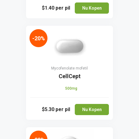
$1.40
per pil
Nu Kopen
-20%
Mycofenolate mofetil
CellCept
500mg
$5.30
per pil
Nu Kopen