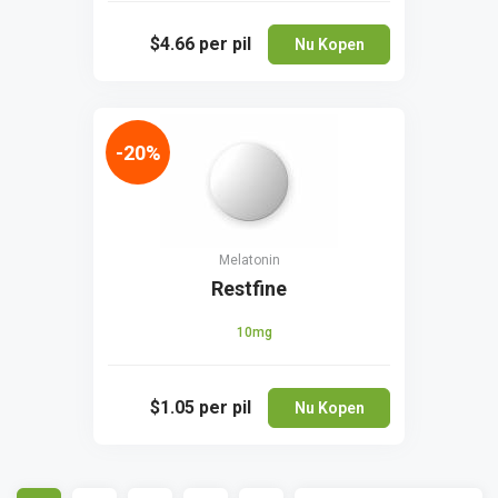
$4.66
per pil
Nu Kopen
-20%
Melatonin
Restfine
10mg
$1.05
per pil
Nu Kopen