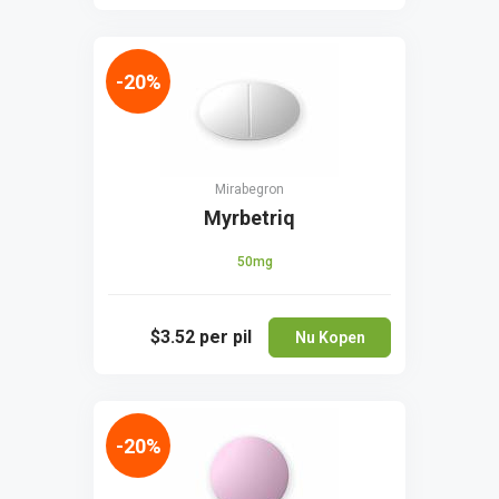
-20%
Mirabegron
Myrbetriq
50mg
$3.52
per pil
Nu Kopen
-20%