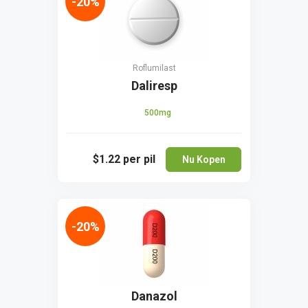
-20%
Roflumilast
Daliresp
500mg
$1.22
per pil
Nu Kopen
-20%
Danazol