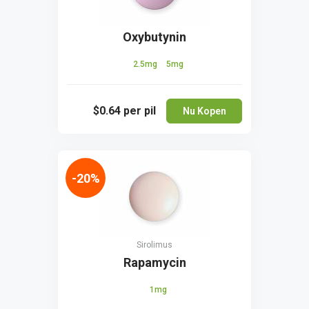
Oxybutynin
2.5mg
5mg
$0.64
per pil
Nu Kopen
-20%
Sirolimus
Rapamycin
1mg