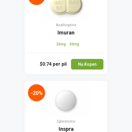
Azathioprine
Imuran
25mg
50mg
$0.74
per pil
Nu Kopen
-20%
Eplerenone
Inspra