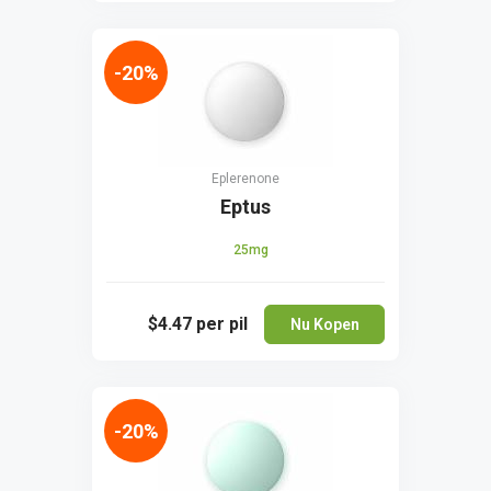
-20%
Eplerenone
Eptus
25mg
$4.47
per pil
Nu Kopen
-20%