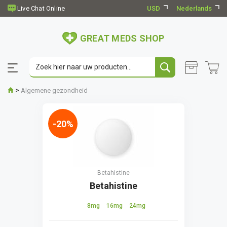
USD
Nederlands
GREAT MEDS SHOP
>
Algemene gezondheid
-20%
Betahistine
Betahistine
8mg
16mg
24mg