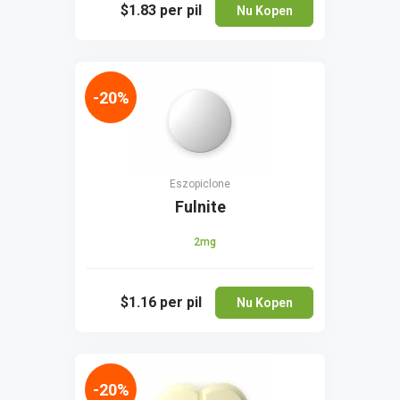
$1.83
per pil
Nu Kopen
-20%
Eszopiclone
Fulnite
2mg
$1.16
per pil
Nu Kopen
-20%