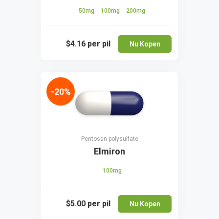
50mg
100mg
200mg
$4.16
per pil
Nu Kopen
-20%
Pentosan polysulfate
Elmiron
100mg
$5.00
per pil
Nu Kopen