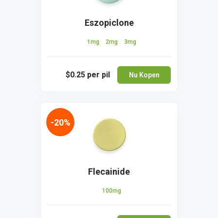
Eszopiclone
1mg
2mg
3mg
$0.25
per pil
Nu Kopen
-20%
Flecainide
100mg