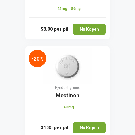
25mg
50mg
$3.00
per pil
Nu Kopen
-20%
Pyridostigmine
Mestinon
60mg
$1.35
per pil
Nu Kopen