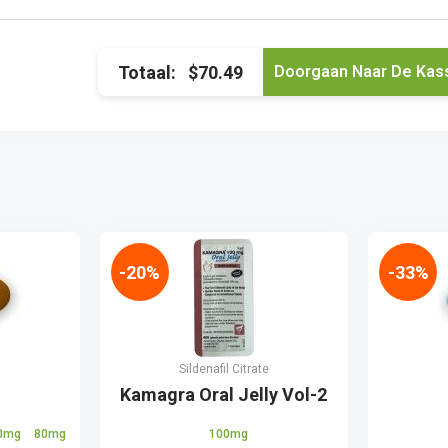
Totaal:
$70.49
-20%
-33%
Sildenafil Citrate
Kamagra Oral Jelly Vol-2
0mg
80mg
100mg