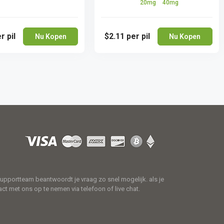
20mg
40mg
r pil
$2.11
per pil
Nu Kopen
Nu Kopen
supportteam beantwoordt je vraag zo snel mogelijk. als je
ct met ons op te nemen via telefoon of live chat.