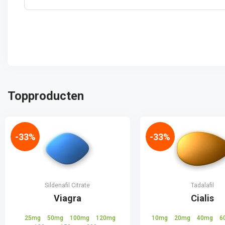
Topproducten
-33%
-33%
Sildenafil Citrate
Tadalafil
Viagra
Cialis
25mg
50mg
100mg
120mg
10mg
20mg
40mg
6