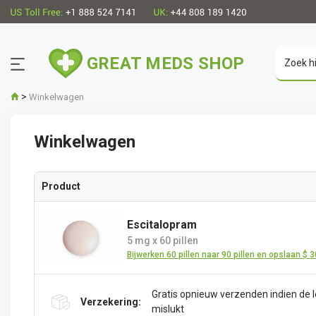
GREAT MEDS SHOP
>
Winkelwagen
Winkelwagen
Product
Escitalopram
5 mg
x
60 pillen
Bijwerken 60 pillen naar 90 pillen en opslaan $ 
Gratis opnieuw verzenden indien de l
Verzekering:
mislukt