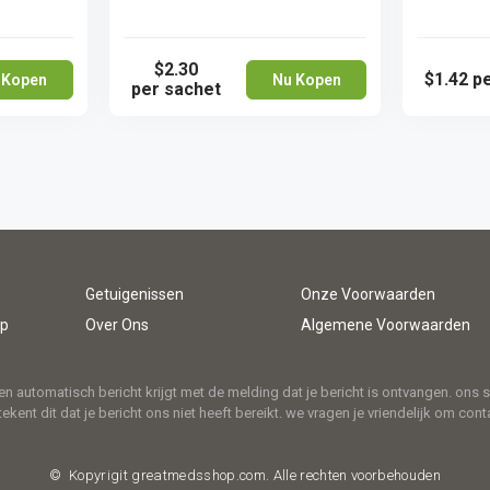
$2.30
$1.42
pe
 Kopen
Nu Kopen
per sachet
Getuigenissen
Onze Voorwaarden
Op
Over Ons
Algemene Voorwaarden
en automatisch bericht krijgt met de melding dat je bericht is ontvangen. ons 
nt dit dat je bericht ons niet heeft bereikt. we vragen je vriendelijk om conta
© Kopyrigit
greatmedsshop.com.
Alle rechten voorbehouden