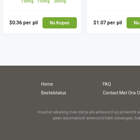
130mg
150mg
200mg
$0.36
per pil
$1.07
per pil
Nu Kopen
Nu
Home
FAQ
Bestelstatus
Contact Met Ons 
Houd er rekening mee dat je als antwoord op je bericht e
geen automatisch antwoord hebt ontvangen, beteke